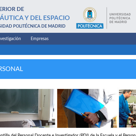
ERIOR DE
ÁUTICA Y DEL ESPACIO
SIDAD POLITÉCNICA DE MADRID
nvestigación
Empresas
RSONAL
antilla del Personal Docente e Investigador (PDI) de la Escuela y el Perso