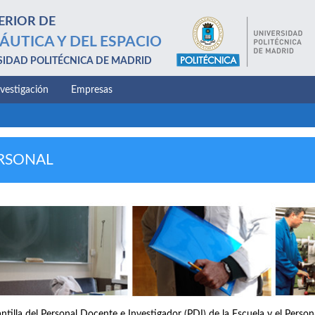
ERIOR DE
ÁUTICA Y DEL ESPACIO
SIDAD POLITÉCNICA DE MADRID
nvestigación
Empresas
RSONAL
antilla del Personal Docente e Investigador (PDI) de la Escuela y el Perso