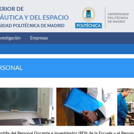
ERIOR DE
ÁUTICA Y DEL ESPACIO
SIDAD POLITÉCNICA DE MADRID
nvestigación
Empresas
RSONAL
antilla del Personal Docente e Investigador (PDI) de la Escuela y el Perso