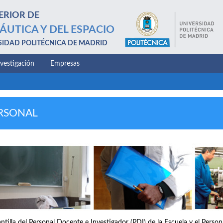
ERIOR DE
ÁUTICA Y DEL ESPACIO
SIDAD POLITÉCNICA DE MADRID
nvestigación
Empresas
RSONAL
antilla del Personal Docente e Investigador (PDI) de la Escuela y el Perso