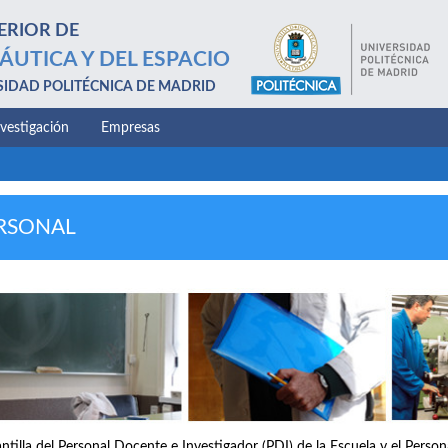
ERIOR DE
ÁUTICA Y DEL ESPACIO
SIDAD POLITÉCNICA DE MADRID
nvestigación
Empresas
RSONAL
antilla del Personal Docente e Investigador (PDI) de la Escuela y el Perso