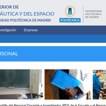
ERIOR DE
ÁUTICA Y DEL ESPACIO
SIDAD POLITÉCNICA DE MADRID
nvestigación
Empresas
RSONAL
antilla del Personal Docente e Investigador (PDI) de la Escuela y el Perso