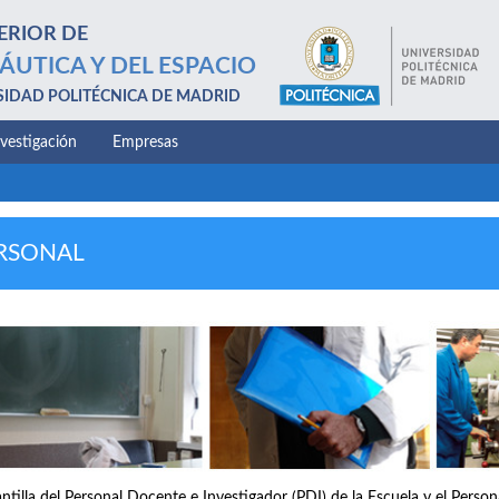
ERIOR DE
ÁUTICA Y DEL ESPACIO
SIDAD POLITÉCNICA DE MADRID
nvestigación
Empresas
RSONAL
antilla del Personal Docente e Investigador (PDI) de la Escuela y el Perso