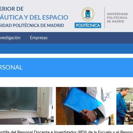
ERIOR DE
ÁUTICA Y DEL ESPACIO
SIDAD POLITÉCNICA DE MADRID
nvestigación
Empresas
RSONAL
antilla del Personal Docente e Investigador (PDI) de la Escuela y el Perso