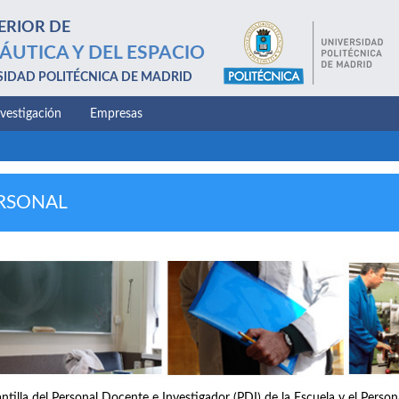
ERIOR DE
ÁUTICA Y DEL ESPACIO
SIDAD POLITÉCNICA DE MADRID
nvestigación
Empresas
RSONAL
antilla del Personal Docente e Investigador (PDI) de la Escuela y el Perso