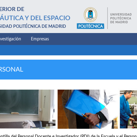
ERIOR DE
ÁUTICA Y DEL ESPACIO
SIDAD POLITÉCNICA DE MADRID
nvestigación
Empresas
RSONAL
antilla del Personal Docente e Investigador (PDI) de la Escuela y el Perso