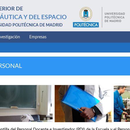
ERIOR DE
ÁUTICA Y DEL ESPACIO
SIDAD POLITÉCNICA DE MADRID
nvestigación
Empresas
RSONAL
antilla del Personal Docente e Investigador (PDI) de la Escuela y el Perso