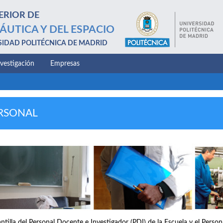
ERIOR DE
ÁUTICA Y DEL ESPACIO
SIDAD POLITÉCNICA DE MADRID
nvestigación
Empresas
RSONAL
antilla del Personal Docente e Investigador (PDI) de la Escuela y el Perso