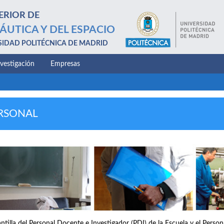
ERIOR DE
ÁUTICA Y DEL ESPACIO
SIDAD POLITÉCNICA DE MADRID
nvestigación
Empresas
RSONAL
antilla del Personal Docente e Investigador (PDI) de la Escuela y el Perso