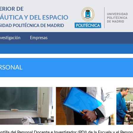
ERIOR DE
ÁUTICA Y DEL ESPACIO
SIDAD POLITÉCNICA DE MADRID
nvestigación
Empresas
RSONAL
antilla del Personal Docente e Investigador (PDI) de la Escuela y el Perso