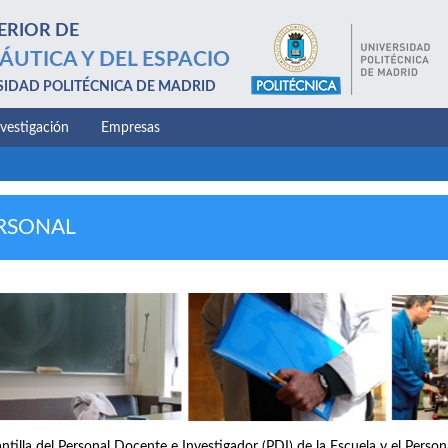
ERIOR DE
ÁUTICA Y DEL ESPACIO
SIDAD POLITÉCNICA DE MADRID
nvestigación
Empresas
RSONAL
antilla del Personal Docente e Investigador (PDI) de la Escuela y el Perso