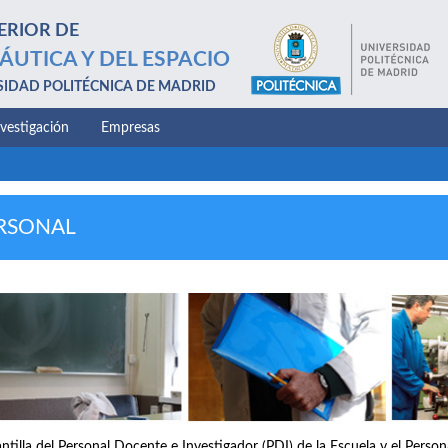
ERIOR DE
ÁUTICA Y DEL ESPACIO
SIDAD POLITÉCNICA DE MADRID
nvestigación
Empresas
RSONAL
antilla del Personal Docente e Investigador (PDI) de la Escuela y el Perso