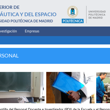
ERIOR DE
ÁUTICA Y DEL ESPACIO
SIDAD POLITÉCNICA DE MADRID
nvestigación
Empresas
RSONAL
antilla del Personal Docente e Investigador (PDI) de la Escuela y el Perso