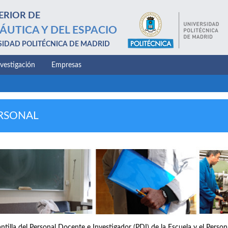
ERIOR DE
ÁUTICA Y DEL ESPACIO
SIDAD POLITÉCNICA DE MADRID
nvestigación
Empresas
RSONAL
antilla del Personal Docente e Investigador (PDI) de la Escuela y el Perso