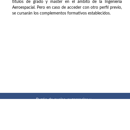
títulos de grado y master en el ámbito de la Ingeniería
Aeroespacial. Pero en caso de acceder con otro perfil previo,
se cursarán los complementos formativos establecidos.
Buzón de quejas, sugerencias y
felicitaciones
|
Directorio UPM
|
Directorio ETSIAE
|
Localización
y contacto