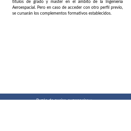
títulos de grado y master en el ámbito de la Ingeniería
Aeroespacial. Pero en caso de acceder con otro perfil previo,
se cursarán los complementos formativos establecidos.
Buzón de quejas, sugerencias y
felicitaciones
|
Directorio UPM
|
Directorio ETSIAE
|
Localización
y contacto