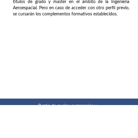
títulos de grado y master en el ámbito de la Ingeniería
Aeroespacial. Pero en caso de acceder con otro perfil previo,
se cursarán los complementos formativos establecidos.
Buzón de quejas, sugerencias y
felicitaciones
|
Directorio UPM
|
Directorio ETSIAE
|
Localización
y contacto