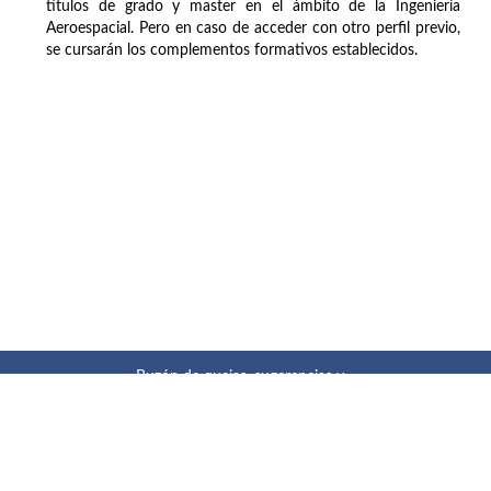
títulos de grado y master en el ámbito de la Ingeniería
Aeroespacial. Pero en caso de acceder con otro perfil previo,
se cursarán los complementos formativos establecidos.
Buzón de quejas, sugerencias y
felicitaciones
|
Directorio UPM
|
Directorio ETSIAE
|
Localización
y contacto