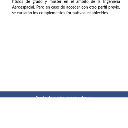
títulos de grado y master en el ámbito de la Ingeniería
Aeroespacial. Pero en caso de acceder con otro perfil previo,
se cursarán los complementos formativos establecidos.
Buzón de quejas, sugerencias y
felicitaciones
|
Directorio UPM
|
Directorio ETSIAE
|
Localización
y contacto