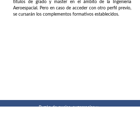
títulos de grado y master en el ámbito de la Ingeniería
Aeroespacial. Pero en caso de acceder con otro perfil previo,
se cursarán los complementos formativos establecidos.
Buzón de quejas, sugerencias y
felicitaciones
|
Directorio UPM
|
Directorio ETSIAE
|
Localización
y contacto