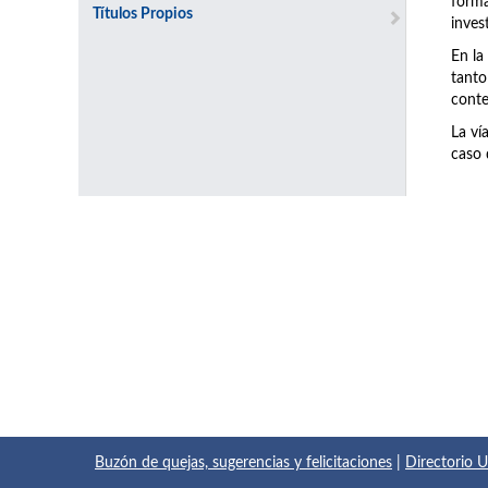
forma
Títulos Propios
inves
En la
tanto
conte
La ví
caso 
Buzón de quejas, sugerencias y felicitaciones
|
Directorio