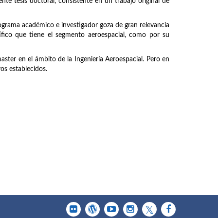
nte tesis doctoral, consistente en un trabajo original de
rograma académico e investigador goza de gran relevancia
tífico que tiene el segmento aeroespacial, como por su
master en el ámbito de la Ingeniería Aeroespacial. Pero en
vos establecidos.