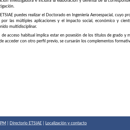
ción investigadora e incluirá la elaboración y defensa de la correspondie
tigación.
 ETSIAE puedes realizar el Doctorado en Ingeniería Aeroespacial, cuyo p
 por las múltiples aplicaciones y el impacto social, económico y cien
nido multidisciplinar.
a de acceso habitual implica estar en posesión de los títulos de grado y 
de acceder con otro perfil previo, se cursarán los complementos formati
 UPM
|
Directorio ETSIAE
|
Localización y contacto