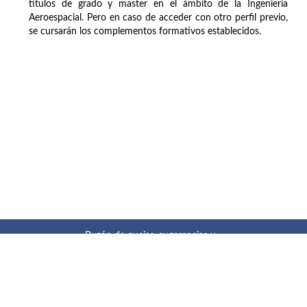
títulos de grado y master en el ámbito de la Ingeniería
Aeroespacial. Pero en caso de acceder con otro perfil previo,
se cursarán los complementos formativos establecidos.
Buzón de quejas, sugerencias y
felicitaciones
|
Directorio UPM
|
Directorio ETSIAE
|
Localización
y contacto