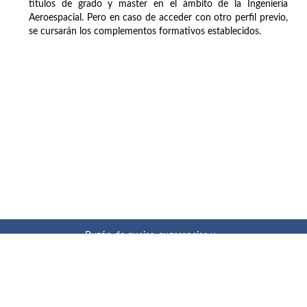
títulos de grado y master en el ámbito de la Ingeniería
Aeroespacial. Pero en caso de acceder con otro perfil previo,
se cursarán los complementos formativos establecidos.
Buzón de quejas, sugerencias y
felicitaciones
|
Directorio UPM
|
Directorio ETSIAE
|
Localización
y contacto