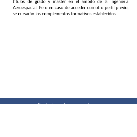
títulos de grado y master en el ámbito de la Ingeniería
Aeroespacial. Pero en caso de acceder con otro perfil previo,
se cursarán los complementos formativos establecidos.
Buzón de quejas, sugerencias y
felicitaciones
|
Directorio UPM
|
Directorio ETSIAE
|
Localización
y contacto