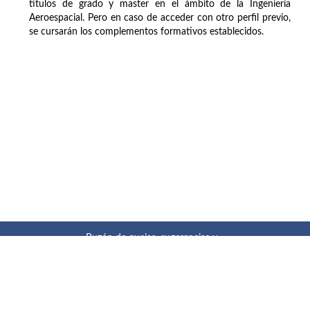
títulos de grado y master en el ámbito de la Ingeniería
Aeroespacial. Pero en caso de acceder con otro perfil previo,
se cursarán los complementos formativos establecidos.
Buzón de quejas, sugerencias y
felicitaciones
|
Directorio UPM
|
Directorio ETSIAE
|
Localización
y contacto