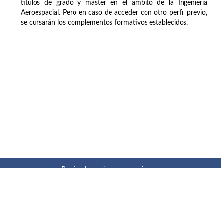
títulos de grado y master en el ámbito de la Ingeniería
Aeroespacial. Pero en caso de acceder con otro perfil previo,
se cursarán los complementos formativos establecidos.
Buzón de quejas, sugerencias y
felicitaciones
|
Directorio UPM
|
Directorio ETSIAE
|
Localización
y contacto