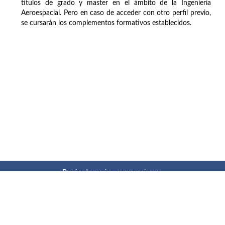
títulos de grado y master en el ámbito de la Ingeniería
Aeroespacial. Pero en caso de acceder con otro perfil previo,
se cursarán los complementos formativos establecidos.
Buzón de quejas, sugerencias y
felicitaciones
|
Directorio UPM
|
Directorio ETSIAE
|
Localización
y contacto