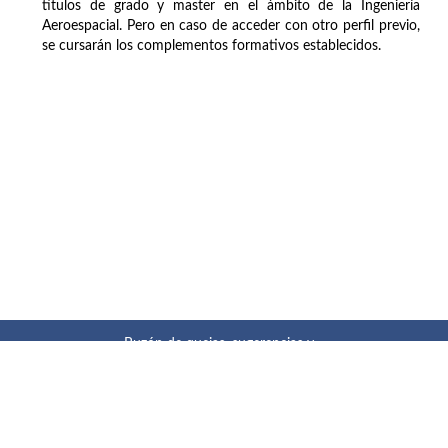
títulos de grado y master en el ámbito de la Ingeniería
Aeroespacial. Pero en caso de acceder con otro perfil previo,
se cursarán los complementos formativos establecidos.
Buzón de quejas, sugerencias y
felicitaciones
|
Directorio UPM
|
Directorio ETSIAE
|
Localización
y contacto