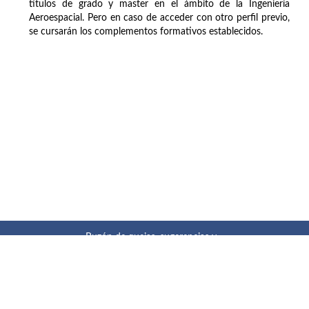
títulos de grado y master en el ámbito de la Ingeniería
Aeroespacial. Pero en caso de acceder con otro perfil previo,
se cursarán los complementos formativos establecidos.
Buzón de quejas, sugerencias y
felicitaciones
|
Directorio UPM
|
Directorio ETSIAE
|
Localización
y contacto