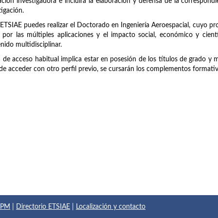
ción investigadora e incluirá la elaboración y defensa de la correspondie
tigación.
 ETSIAE puedes realizar el Doctorado en Ingeniería Aeroespacial, cuyo p
 por las múltiples aplicaciones y el impacto social, económico y cien
nido multidisciplinar.
a de acceso habitual implica estar en posesión de los títulos de grado y 
de acceder con otro perfil previo, se cursarán los complementos formati
 UPM
|
Directorio ETSIAE
|
Localización y contacto