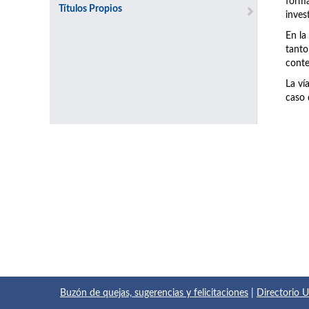
forma
Títulos Propios
inves
En la
tanto
conte
La ví
caso 
Buzón de quejas, sugerencias y felicitaciones
|
Directorio