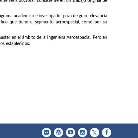
nte tesis doctoral, consistente en un trabajo original de
rograma académico e investigador goza de gran relevancia
tífico que tiene el segmento aeroespacial, como por su
master en el ámbito de la Ingeniería Aeroespacial. Pero en
vos establecidos.