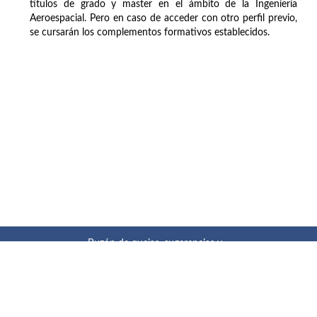
títulos de grado y master en el ámbito de la Ingeniería
Aeroespacial. Pero en caso de acceder con otro perfil previo,
se cursarán los complementos formativos establecidos.
Buzón de quejas, sugerencias y
felicitaciones
|
Directorio UPM
|
Directorio ETSIAE
|
Localización
y contacto