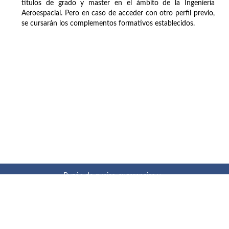
títulos de grado y master en el ámbito de la Ingeniería
Aeroespacial. Pero en caso de acceder con otro perfil previo,
se cursarán los complementos formativos establecidos.
Buzón de quejas, sugerencias y
felicitaciones
|
Directorio UPM
|
Directorio ETSIAE
|
Localización
y contacto