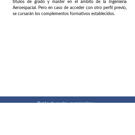
títulos de grado y master en el ámbito de la Ingeniería
Aeroespacial. Pero en caso de acceder con otro perfil previo,
se cursarán los complementos formativos establecidos.
Buzón de quejas, sugerencias y
felicitaciones
|
Directorio UPM
|
Directorio ETSIAE
|
Localización
y contacto