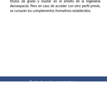
títulos de grado y master en el ámbito de la Ingeniería
Aeroespacial. Pero en caso de acceder con otro perfil previo,
se cursarán los complementos formativos establecidos.
Buzón de quejas, sugerencias y
felicitaciones
|
Directorio UPM
|
Directorio ETSIAE
|
Localización
y contacto