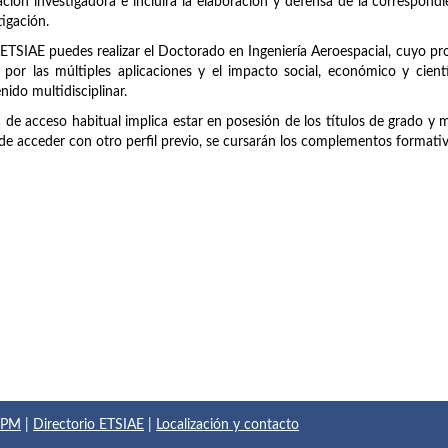
ción investigadora e incluirá la elaboración y defensa de la correspondie
tigación.
 ETSIAE puedes realizar el Doctorado en Ingeniería Aeroespacial, cuyo p
 por las múltiples aplicaciones y el impacto social, económico y cien
nido multidisciplinar.
a de acceso habitual implica estar en posesión de los títulos de grado y 
de acceder con otro perfil previo, se cursarán los complementos formati
 UPM
|
Directorio ETSIAE
|
Localización y contacto