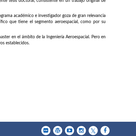
nte tesis doctoral, consistente en un trabajo original de
rograma académico e investigador goza de gran relevancia
tífico que tiene el segmento aeroespacial, como por su
master en el ámbito de la Ingeniería Aeroespacial. Pero en
vos establecidos.