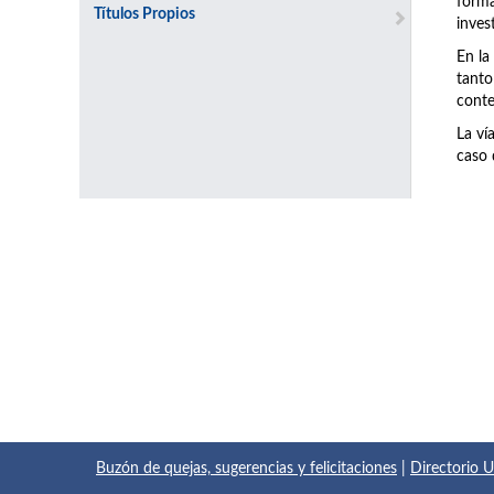
forma
Títulos Propios
inves
En la
tanto
conte
La ví
caso 
Buzón de quejas, sugerencias y felicitaciones
|
Directorio