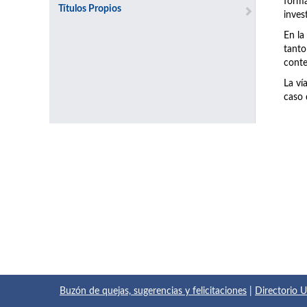
forma
Títulos Propios
inves
En la
tanto
conte
La ví
caso 
Buzón de quejas, sugerencias y felicitaciones
|
Directorio