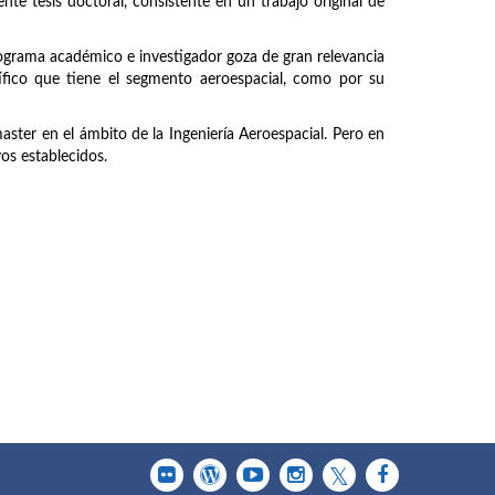
nte tesis doctoral, consistente en un trabajo original de
rograma académico e investigador goza de gran relevancia
tífico que tiene el segmento aeroespacial, como por su
master en el ámbito de la Ingeniería Aeroespacial. Pero en
vos establecidos.