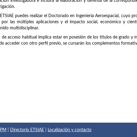
ción investigadora e incluirá la elaboración y defensa de la correspondie
tigación.
 ETSIAE puedes realizar el Doctorado en Ingeniería Aeroespacial, cuyo p
 por las múltiples aplicaciones y el impacto social, económico y cien
nido multidisciplinar.
a de acceso habitual implica estar en posesión de los títulos de grado y 
de acceder con otro perfil previo, se cursarán los complementos formati
 UPM
|
Directorio ETSIAE
|
Localización y contacto