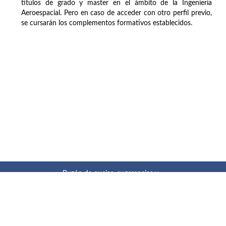
títulos de grado y master en el ámbito de la Ingeniería
Aeroespacial. Pero en caso de acceder con otro perfil previo,
se cursarán los complementos formativos establecidos.
Buzón de quejas, sugerencias y
felicitaciones
|
Directorio UPM
|
Directorio ETSIAE
|
Localización
y contacto