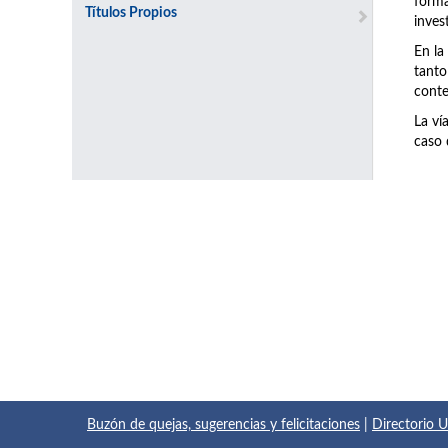
forma
Títulos Propios
inves
En la
tanto
conte
La ví
caso 
Buzón de quejas, sugerencias y felicitaciones
|
Directorio