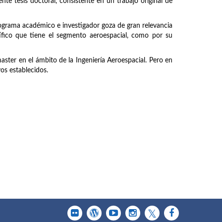
nte tesis doctoral, consistente en un trabajo original de
rograma académico e investigador goza de gran relevancia
tífico que tiene el segmento aeroespacial, como por su
master en el ámbito de la Ingeniería Aeroespacial. Pero en
vos establecidos.