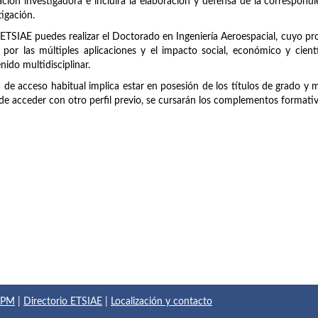
ción investigadora e incluirá la elaboración y defensa de la correspondie
tigación.
 ETSIAE puedes realizar el Doctorado en Ingeniería Aeroespacial, cuyo p
 por las múltiples aplicaciones y el impacto social, económico y cien
nido multidisciplinar.
a de acceso habitual implica estar en posesión de los títulos de grado y 
de acceder con otro perfil previo, se cursarán los complementos formati
 UPM
|
Directorio ETSIAE
|
Localización y contacto