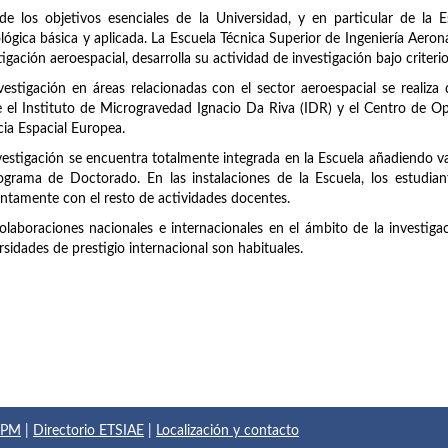
e los objetivos esenciales de la Universidad, y en particular de la Esc
lógica básica y aplicada. La Escuela Técnica Superior de Ingeniería Aero
tigación aeroespacial, desarrolla su actividad de investigación bajo criteri
vestigación en áreas relacionadas con el sector aeroespacial se realiza
 el Instituto de Microgravedad Ignacio Da Riva (IDR) y el Centro de O
ia Espacial Europea.
vestigación se encuentra totalmente integrada en la Escuela añadiendo val
ograma de Doctorado. En las instalaciones de la Escuela, los estudian
ntamente con el resto de actividades docentes.
olaboraciones nacionales e internacionales en el ámbito de la investiga
rsidades de prestigio internacional son habituales.
 UPM
|
Directorio ETSIAE
|
Localización y contacto