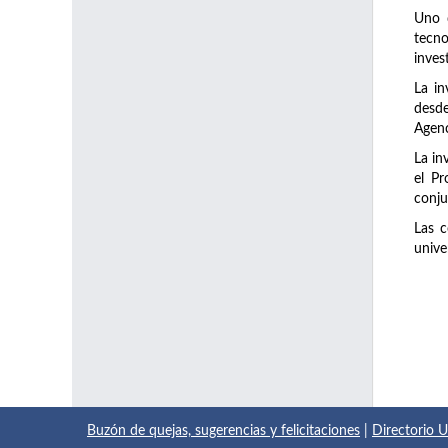
Uno d
tecno
inves
La in
desde
Agenc
La in
el Pr
conju
Las c
unive
Buzón de quejas, sugerencias y felicitaciones
|
Directorio