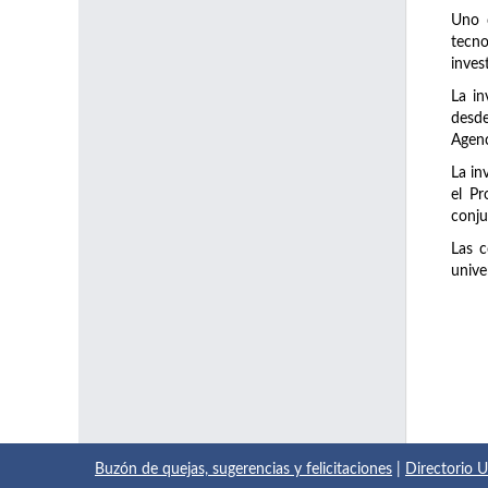
Uno d
tecno
inves
La in
desde
Agenc
La in
el Pr
conju
Las c
unive
Buzón de quejas, sugerencias y felicitaciones
|
Directorio