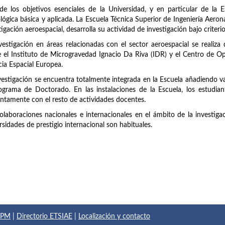
e los objetivos esenciales de la Universidad, y en particular de la Esc
lógica básica y aplicada. La Escuela Técnica Superior de Ingeniería Aero
tigación aeroespacial, desarrolla su actividad de investigación bajo criteri
vestigación en áreas relacionadas con el sector aeroespacial se realiza
 el Instituto de Microgravedad Ignacio Da Riva (IDR) y el Centro de O
ia Espacial Europea.
vestigación se encuentra totalmente integrada en la Escuela añadiendo val
ograma de Doctorado. En las instalaciones de la Escuela, los estudian
ntamente con el resto de actividades docentes.
olaboraciones nacionales e internacionales en el ámbito de la investiga
rsidades de prestigio internacional son habituales.
 UPM
|
Directorio ETSIAE
|
Localización y contacto