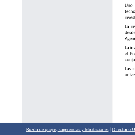
Uno d
tecno
inves
La in
desde
Agenc
La in
el Pr
conju
Las c
unive
Buzón de quejas, sugerencias y felicitaciones
|
Directorio