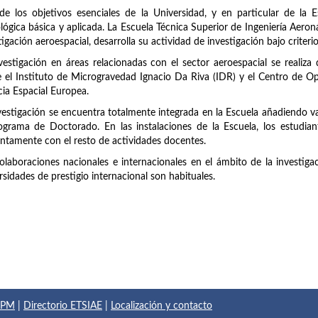
e los objetivos esenciales de la Universidad, y en particular de la Esc
lógica básica y aplicada. La Escuela Técnica Superior de Ingeniería Aero
tigación aeroespacial, desarrolla su actividad de investigación bajo criteri
vestigación en áreas relacionadas con el sector aeroespacial se realiza
 el Instituto de Microgravedad Ignacio Da Riva (IDR) y el Centro de O
ia Espacial Europea.
vestigación se encuentra totalmente integrada en la Escuela añadiendo val
ograma de Doctorado. En las instalaciones de la Escuela, los estudian
ntamente con el resto de actividades docentes.
olaboraciones nacionales e internacionales en el ámbito de la investiga
rsidades de prestigio internacional son habituales.
 UPM
|
Directorio ETSIAE
|
Localización y contacto