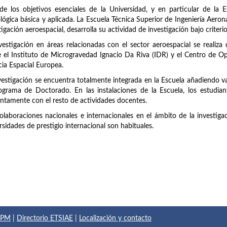
e los objetivos esenciales de la Universidad, y en particular de la Esc
lógica básica y aplicada. La Escuela Técnica Superior de Ingeniería Aero
tigación aeroespacial, desarrolla su actividad de investigación bajo criteri
vestigación en áreas relacionadas con el sector aeroespacial se realiza
 el Instituto de Microgravedad Ignacio Da Riva (IDR) y el Centro de O
ia Espacial Europea.
vestigación se encuentra totalmente integrada en la Escuela añadiendo val
ograma de Doctorado. En las instalaciones de la Escuela, los estudian
ntamente con el resto de actividades docentes.
olaboraciones nacionales e internacionales en el ámbito de la investiga
rsidades de prestigio internacional son habituales.
 UPM
|
Directorio ETSIAE
|
Localización y contacto