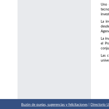
Uno d
tecno
inves
La in
desde
Agenc
La in
el Pr
conju
Las c
unive
Buzón de quejas, sugerencias y felicitaciones
|
Directorio