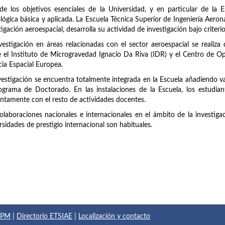
e los objetivos esenciales de la Universidad, y en particular de la Esc
lógica básica y aplicada. La Escuela Técnica Superior de Ingeniería Aero
tigación aeroespacial, desarrolla su actividad de investigación bajo criteri
vestigación en áreas relacionadas con el sector aeroespacial se realiza
 el Instituto de Microgravedad Ignacio Da Riva (IDR) y el Centro de O
ia Espacial Europea.
vestigación se encuentra totalmente integrada en la Escuela añadiendo val
ograma de Doctorado. En las instalaciones de la Escuela, los estudian
ntamente con el resto de actividades docentes.
olaboraciones nacionales e internacionales en el ámbito de la investiga
rsidades de prestigio internacional son habituales.
 UPM
|
Directorio ETSIAE
|
Localización y contacto