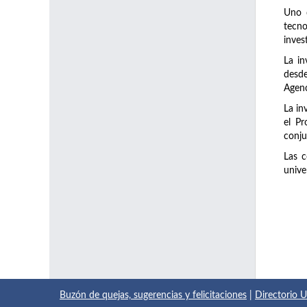
Uno d
tecno
inves
La in
desde
Agenc
La in
el Pr
conju
Las c
unive
Buzón de quejas, sugerencias y felicitaciones
|
Directorio