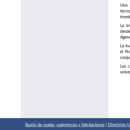
Uno d
tecno
inves
La in
desde
Agenc
La in
el Pr
conju
Las c
unive
Buzón de quejas, sugerencias y felicitaciones
|
Directorio