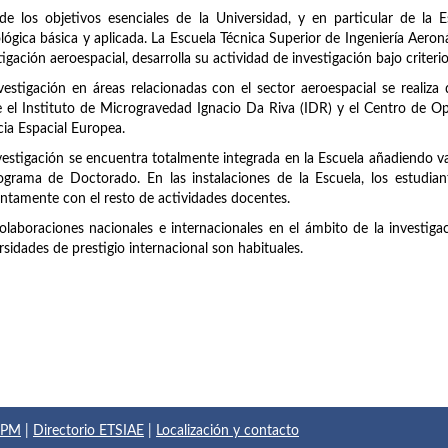
e los objetivos esenciales de la Universidad, y en particular de la Esc
lógica básica y aplicada. La Escuela Técnica Superior de Ingeniería Aero
tigación aeroespacial, desarrolla su actividad de investigación bajo criteri
vestigación en áreas relacionadas con el sector aeroespacial se realiza
 el Instituto de Microgravedad Ignacio Da Riva (IDR) y el Centro de O
ia Espacial Europea.
vestigación se encuentra totalmente integrada en la Escuela añadiendo val
ograma de Doctorado. En las instalaciones de la Escuela, los estudian
ntamente con el resto de actividades docentes.
olaboraciones nacionales e internacionales en el ámbito de la investiga
rsidades de prestigio internacional son habituales.
 UPM
|
Directorio ETSIAE
|
Localización y contacto