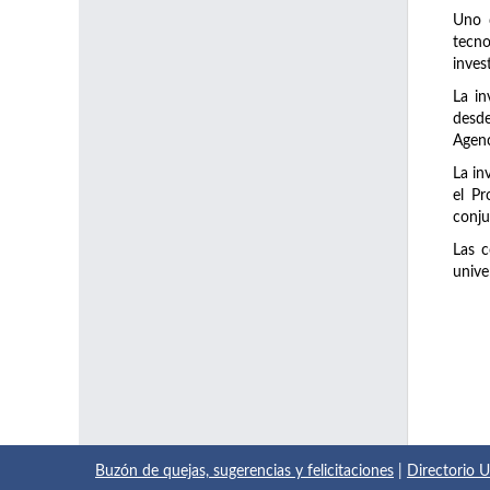
Uno d
tecno
inves
La in
desde
Agenc
La in
el Pr
conju
Las c
unive
Buzón de quejas, sugerencias y felicitaciones
|
Directorio