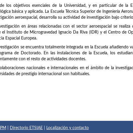
e los objetivos esenciales de la Universidad, y en particular de la Esc
lógica básica y aplicada. La Escuela Técnica Superior de Ingeniería Aero
tigación aeroespacial, desarrolla su actividad de investigación bajo criteri
vestigación en áreas relacionadas con el sector aeroespacial se realiza
 el Instituto de Microgravedad Ignacio Da Riva (IDR) y el Centro de O
ia Espacial Europea.
vestigación se encuentra totalmente integrada en la Escuela añadiendo val
ograma de Doctorado. En las instalaciones de la Escuela, los estudian
ntamente con el resto de actividades docentes.
olaboraciones nacionales e internacionales en el ámbito de la investiga
rsidades de prestigio internacional son habituales.
 UPM
|
Directorio ETSIAE
|
Localización y contacto