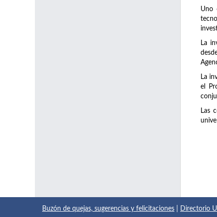
Uno d
tecno
inves
La in
desde
Agenc
La in
el Pr
conju
Las c
unive
Buzón de quejas, sugerencias y felicitaciones
|
Directorio