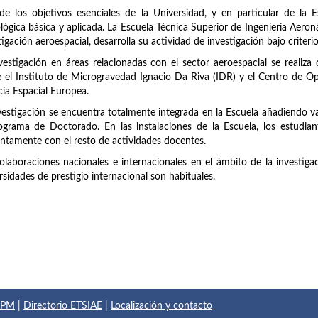
e los objetivos esenciales de la Universidad, y en particular de la Esc
lógica básica y aplicada. La Escuela Técnica Superior de Ingeniería Aero
tigación aeroespacial, desarrolla su actividad de investigación bajo criteri
vestigación en áreas relacionadas con el sector aeroespacial se realiza
 el Instituto de Microgravedad Ignacio Da Riva (IDR) y el Centro de O
ia Espacial Europea.
vestigación se encuentra totalmente integrada en la Escuela añadiendo val
ograma de Doctorado. En las instalaciones de la Escuela, los estudian
ntamente con el resto de actividades docentes.
olaboraciones nacionales e internacionales en el ámbito de la investiga
rsidades de prestigio internacional son habituales.
 UPM
|
Directorio ETSIAE
|
Localización y contacto